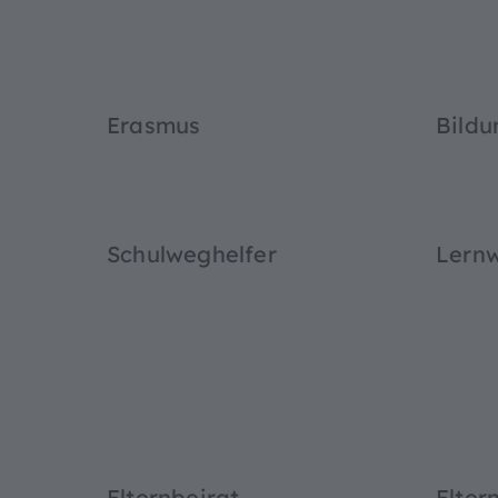
Erasmus
Bildu
Schulweghelfer
Lernw
Elternbeirat
Elter