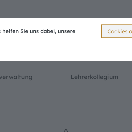
 helfen Sie uns dabei, unsere
Cookies 
Aus dem Schulleben
Für Eltern
Offen
^
Elternbeirat
Elternnetzwerk
ität Eichstätt
Downloads
verwaltung
Lehrerkollegium
Beratung und Unterstützung
Weiterführende Links