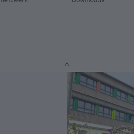
^
ungshilfen
ße
schriften