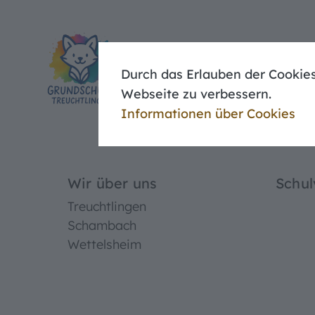
Lernwerkstatt
Blaue und rote Woche
Durch das Erlauben der Cookies
Home
Schulprofil
Webseite zu verbessern.
Informationen über Cookies
Wir über uns
Erasmus
Schulverwaltung
Bildungspartnerschaft
Lehrerkollegium
Kooperation mit der Univers
Wir über uns
Schul
Umweltbildung
Treuchtlingen
Schulweghelfer
Schambach
Lernwerkstatt
Wettelsheim
Sport nach 1